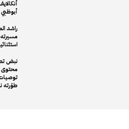
أبوظبي 
راشد ال
مسيرته ا
استثنائي
نبض تطل
محتوى ف
توصيات 
طوّرته 