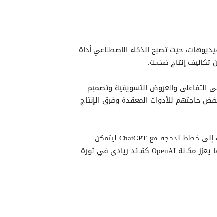
يد في إنتاج الفيديوهات، حيث تصبح الذكاء الاصطناعي أداة
ن تكاليف إنتاج ضخمة.
مي التفاعلي والعروض التسويقية وتصميم
خفض حاجتهم للأدوات المعقدة وفرق الإنتاج
وتواصل OpenAI اختبار التطبيق وتوسيعه تدريجيًا، مع إشارات إلى خطط لدمجه مع ChatGPT ليتمكن
المستخدم من إنشاء الفيديوهات مباشرة من داخل الحوار، مما يعزز مكانة OpenAI كقائد ريادي في ثورة