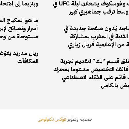
أنكالايف وغوسكوف يشعلان ليلة UFC في
وبنزيما إلى الاتحا
وسط ترقب جماهيري كبير
ما هو المكياج ال
ماجد يُدون صفحة جديدة في
أسرار ونصائح لإب
لفنية في المغرب بمشاركة
مستوحاة من وحي
ة من الإعلامية فريال زياري
ريال مدريد يفوّ
ق قسم “لك” لتقديم تجربة
المكافآت
ائقة التخصيص مدعوماً بمحرك
قائم على الذكاء الاصطناعي
نبض بالكامل
تصميم وتطوير
فوكس تكنولوجى