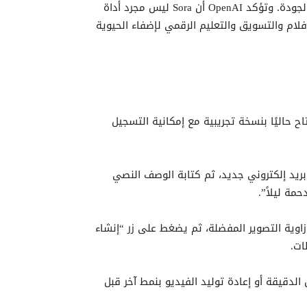
المشاهد وسياقاتها وتحويلها إلى محتوى ديناميكي عالي الجودة. وتؤكد OpenAI أن Sora ليس مجرد أداة
لام والتسويق والتعليم الرقمي لإضفاء الحيوية
ح حاليًا بنسخة تجريبية مع إمكانية التسجيل
مستخدم تسجيل الدخول باستخدام حساب OpenAI أو بريد إلكتروني جديد، ثم كتابة الوصف النصي
ة ليلاً”.
زاوية التصوير المفضلة، ثم يضغط على زر “إنشاء
ات.
لدقيقة أو إعادة توليد الفيديو بنمط آخر قبل