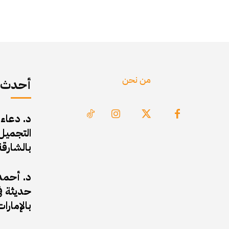
من نحن
أحدث ا
د. دعاء
التجميل 
بالشارقة
د. أحمد 
حديثة في
بالإمارات