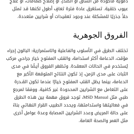
دموية مأخوذة من الساق أو الصدر، أو إصلاح صمامات، أو علاج
عيوب خلقية. تستغرق عادة فترة تعافٍ أطول لكنها قد تمثل
حلاً جذريًا للمشكلة عند وجود تعقيدات أو شرايين متعددة.
الفروق الجوهرية
تختلف الطرق في الأسلوب والفاعلية والاستمرارية: البالون إجراء
مؤقت، الدعامة أكثر استدامة، والقلب المفتوح خيار جراحي مركب
يُستخدم في الحالات المعقدة. وتظهر الفروق أيضًا في مدى
الثبات على مدى الزمن، إذ تكون النتائج المتوقعة الأكبر مع
الدعامة، بينما يظل القلب المفتوح خيارًا عندما تكون القـدرة
على التعامل مع الشرايين المحدودة غير كافية. ووفقا لمرجع
طبي مثل MSD Manual، توجد فروق مهمة بين هذه الطرق
في فعاليتها واستدامتها، ويحدد الطبيب القرار النهائي بناءً
على حالة المريض وعدد الشرايين المصابة وعدة عوامل أخرى
مثل العمر والصحة العامة.