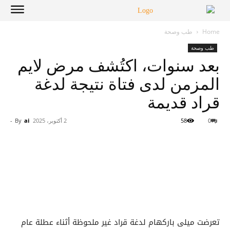
Home
طب وصحة
طب وصحة
بعد سنوات، اكتُشف مرض لايم
المزمن لدى فتاة نتيجة لدغة
قراد قديمة
0
58
2 أكتوبر، 2025
ai
By
-
تعرضت ميلى باركهام لدغة قراد غير ملحوظة أثناء عطلة عام