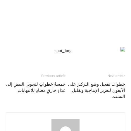
Previous article
Next article
خطوات تفعيل وضع التركيز على
خمسةُ خطواتٍ لتحويلِ البيضِ إلى
الآيفون لتعزيز الإنتاجية وتقليل
غذاءٍ خارقٍ مضادٍ للالتهابات
التشتت