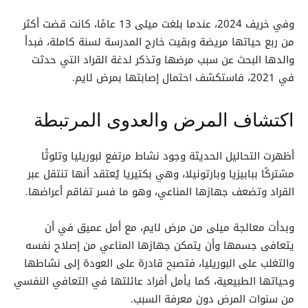
وفي خريف 2024، عندما بلغت ميلى 13 عامًا، كانت قضت أكثر
من ربع حياتها مريضة وبقيت خارج المدرسة لسنة كاملة، فبدأ
والدها البحث عن سبب مرضها وتذكر لدغة القراد التي حدثت
في 2021، فاستكشف احتمال إصابتها بمرض لايم.
اكتشاف المرض والعدوى المرتبطة
أظهرت التحاليل الحديثة وجود نشاط مرتفع لبوريليا وتلوثًا
مشتركًا ببابيزيا وبارتونيلا، وهي بكتيريا يُعتقد أنها تنتقل عبر
القراد وتضعف جهازها المناعي، وهو ما فسر تفاقم أعراضها.
وبدأت معالجة ميلى من مرض لايم، مع أمل عميق في أن
يتعافى جسمها وأن يتمكن جهازها المناعي من إصلاح نفسه
والتغلب على البوريليا، فتصبح قادرة على العودة إلى نشاطها
وحياتها الطبيعية، كما يأمل أفراد عائلتها في التعافي النفسي
من سنوات المرض دون معرفة السبب.