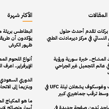
لمقالات
الأكثر شهرة
 بركات تقدم أحدث حلول
البطاطس بريئة من 
النسائي في مركز ديرمادنت الطبي
يؤكدون أن طريقة
ظهور الكرش
المسّاح.. خبرة سورية ورؤية
أنواع اللحوم الم
 عالم التجميل غير الجراحي
الإيرفراير.. اعر
الدوري السعودي: 
أنكالايف وغوسكوف يشعلان ليلة UFC في
وبنزيما إلى الاتحا
وسط ترقب جماهيري كبير
ما هو المكياج ال
ماجد يُدون صفحة جديدة في
أسرار ونصائح لإب