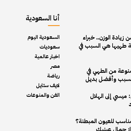
أنا السعودية
زيادة الوزن.. خبراء
السعودية اليوم
 طهيها هي السبب في
سعوديات
اخبار عالمية
مصر
منوعة من الطهي في
رياضة
ف السبب وأفضل بديل
لايف ستايل
الفن والمنوعات
ميسي إلى الهلال
د
مناسب للعيون المبطنة؟
راز جمال عينيك