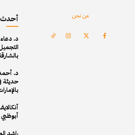
من نحن
أحدث ا
د. دعاء
التجميل 
بالشارقة
د. أحمد 
حديثة في
بالإمارات
أبوظبي 
راشد ال