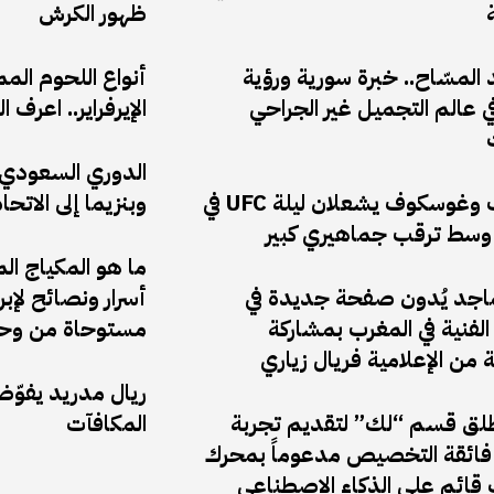
ظهور الكرش
المسّاح.. خبرة سورية ورؤية
أنواع اللحوم الم
 عالم التجميل غير الجراحي
الإيرفراير.. اعر
الدوري السعودي: 
أنكالايف وغوسكوف يشعلان ليلة UFC في
وبنزيما إلى الاتحا
وسط ترقب جماهيري كبير
ما هو المكياج ال
ماجد يُدون صفحة جديدة في
أسرار ونصائح لإب
لفنية في المغرب بمشاركة
مستوحاة من وحي
ة من الإعلامية فريال زياري
ريال مدريد يفوّ
ق قسم “لك” لتقديم تجربة
المكافآت
ائقة التخصيص مدعوماً بمحرك
قائم على الذكاء الاصطناعي