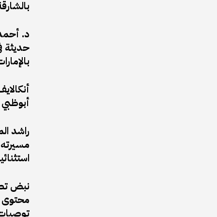
بالشارقة
د. أحمد 
حديثة في
بالإمارات
أبوظبي 
راشد ال
مسيرته ا
استثنائي
نبض تطل
محتوى ف
توصيات 