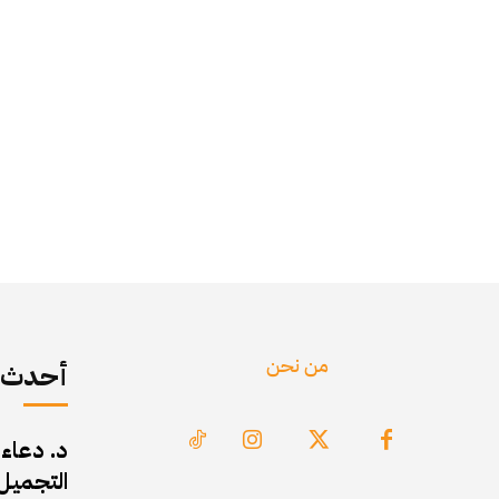
من نحن
أحدث ا
د. دعاء
التجميل 