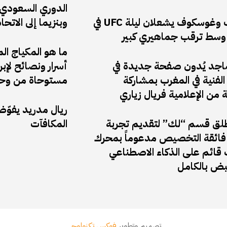
الدوري السعودي: 
أنكالايف وغوسكوف يشعلان ليلة UFC في
وبنزيما إلى الاتحا
وسط ترقب جماهيري كبير
ما هو المكياج ال
ماجد يُدون صفحة جديدة في
أسرار ونصائح لإب
لفنية في المغرب بمشاركة
مستوحاة من وحي
ة من الإعلامية فريال زياري
ريال مدريد يفوّ
ق قسم “لك” لتقديم تجربة
المكافآت
ائقة التخصيص مدعوماً بمحرك
قائم على الذكاء الاصطناعي
نبض بالكامل
تصميم وتطوير
فوكس تكنولوجى