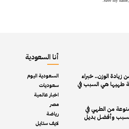
Save my name, 
أنا السعودية
زيادة الوزن.. خبراء
السعودية اليوم
 طهيها هي السبب في
سعوديات
اخبار عالمية
مصر
منوعة من الطهي في
رياضة
ف السبب وأفضل بديل
لايف ستايل