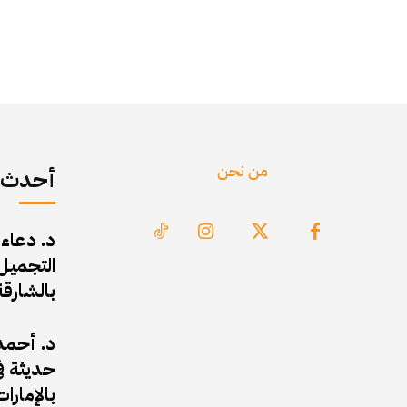
من نحن
أحدث ا
د. دعاء
التجميل 
بالشارقة
د. أحمد 
حديثة في
بالإمارات