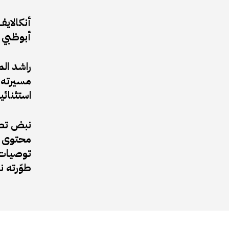
أبوظبي 
راشد ال
مسيرته ا
استثنائي
نبض تطل
محتوى ف
توصيات 
طوّرته 