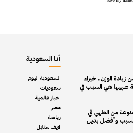
Save my name, 
أنا السعودية
زيادة الوزن.. خبراء
السعودية اليوم
 طهيها هي السبب في
سعوديات
اخبار عالمية
مصر
منوعة من الطهي في
رياضة
ف السبب وأفضل بديل
لايف ستايل