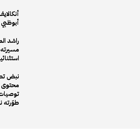
أبوظبي 
راشد ال
مسيرته ا
استثنائي
نبض تطل
محتوى ف
توصيات 
طوّرته 