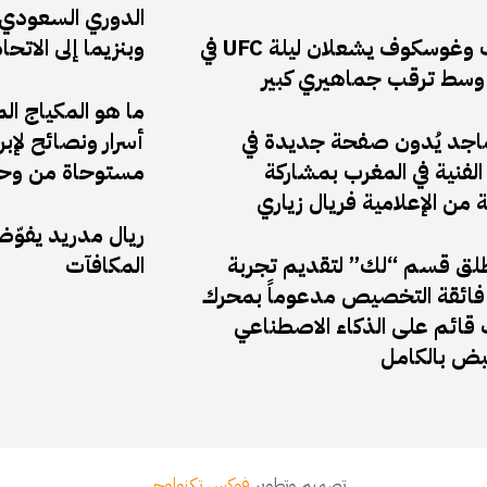
الدوري السعودي: 
أنكالايف وغوسكوف يشعلان ليلة UFC في
وبنزيما إلى الاتحا
وسط ترقب جماهيري كبير
ما هو المكياج ال
ماجد يُدون صفحة جديدة في
أسرار ونصائح لإب
لفنية في المغرب بمشاركة
مستوحاة من وحي
ة من الإعلامية فريال زياري
ريال مدريد يفوّ
ق قسم “لك” لتقديم تجربة
المكافآت
ائقة التخصيص مدعوماً بمحرك
قائم على الذكاء الاصطناعي
نبض بالكامل
تصميم وتطوير
فوكس تكنولوجى