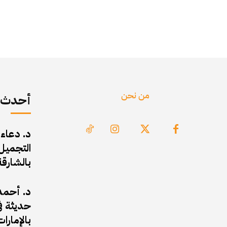
من نحن
أحدث ا
د. دعاء
التجميل 
بالشارقة
د. أحمد 
حديثة في
بالإمارات