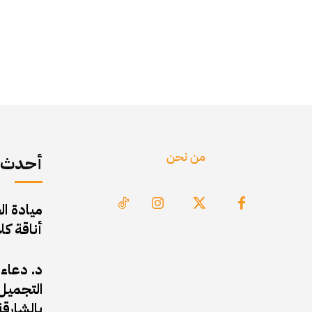
من نحن
أحدث ا
ميادة ال
أناقة ك
د. دعاء
التجميل 
بالشارقة