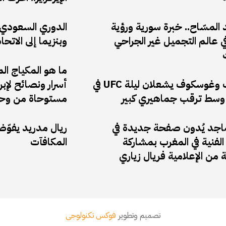
المسّاح.. خبرة سورية ورؤية
الدوري السعودي: 
 عالم التجميل غير الجراحي
وبنزيما إلى الاتحا
ما هو المكياج ال
أنكالايف وغوسكوف يشعلان ليلة UFC في
أسرار ونصائح لإب
وسط ترقب جماهيري كبير
مستوحاة من وحي
ماجد يُدون صفحة جديدة في
ريال مدريد يفوّ
لفنية في المغرب بمشاركة
المكافآت
ة من الإعلامية فريال زياري
تصميم وتطوير
فوكس تكنولوجى