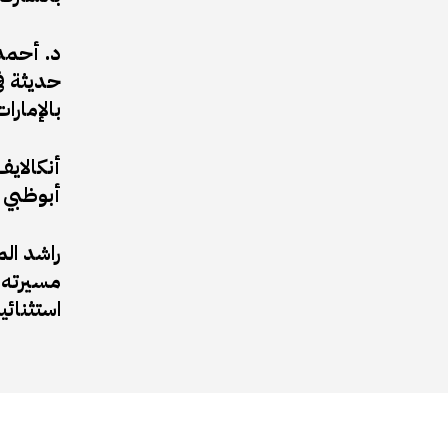
د. أحمد 
حديثة في
بالإمارات
أبوظبي 
راشد ال
مسيرته ا
استثنائي