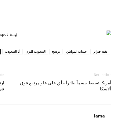
دفعة فبراير
حساب المواطن
توضيح
السعودية اليوم
أنا السعودية
cle
Next article
أمريكا تسقط جسماً طائراً حلّق على علو مرتفع فوق
ألاسكا
في 
lama