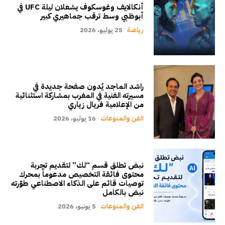
أنكالايف وغوسكوف يشعلان ليلة UFC في
أبوظبي وسط ترقب جماهيري كبير
رياضة
25 يوليو، 2026
راشد الماجد يُدون صفحة جديدة في
مسيرته الفنية في المغرب بمشاركة استثنائية
من الإعلامية فريال زياري
الفن والمنوعات
16 يوليو، 2026
نبض تطلق قسم “لك” لتقديم تجربة
محتوى فائقة التخصيص مدعوماً بمحرك
توصيات قائم على الذكاء الاصطناعي طوّرته
نبض بالكامل
الفن والمنوعات
5 يونيو، 2026