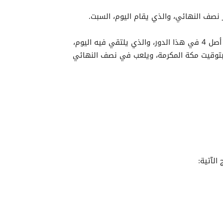
وشهدت البطولة هيمنة لبنانية حيث تحضر 3 فرق لبنانية من أصل 4 في هذا الدور، والذي يلتقي فيه اليوم،
فريقي التونسي مع دبنامو بيروت اللبناني، الساعة 18:00 بتوقيت مكة المكرمة، ويلعب في نصف النهائي
الآتية: