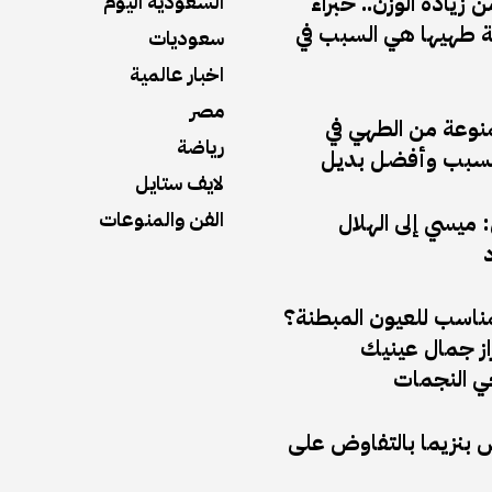
زيادة الوزن.. خبراء
السعودية اليوم
 طهيها هي السبب في
سعوديات
اخبار عالمية
مصر
منوعة من الطهي في
رياضة
ف السبب وأفضل بديل
لايف ستايل
الفن والمنوعات
ميسي إلى الهلال
د
مناسب للعيون المبطنة؟
راز جمال عينيك
 النجمات
ض بنزيما بالتفاوض على