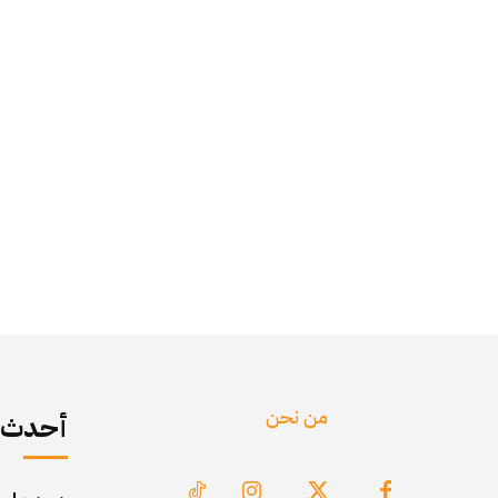
من نحن
أحدث ا