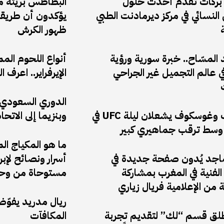
 بركات تقدم أحدث حلول
البطاطس بريئة من 
النسائي في مركز ديرمادنت الطبي
يؤكدون أن طريقة
ظهور الكرش
المسّاح.. خبرة سورية ورؤية
أنواع اللحوم الم
 عالم التجميل غير الجراحي
الإيرفراير.. اعر
الدوري السعودي: 
أنكالايف وغوسكوف يشعلان ليلة UFC في
وبنزيما إلى الاتحا
وسط ترقب جماهيري كبير
ما هو المكياج ال
ماجد يُدون صفحة جديدة في
أسرار ونصائح لإب
لفنية في المغرب بمشاركة
مستوحاة من وحي
ة من الإعلامية فريال زياري
ريال مدريد يفوّ
ق قسم “لك” لتقديم تجربة
المكافآت