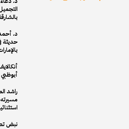
د. دعاء
التجميل 
بالشارقة
د. أحمد 
حديثة في
بالإمارات
أبوظبي 
راشد ال
مسيرته ا
استثنائي
نبض تطل