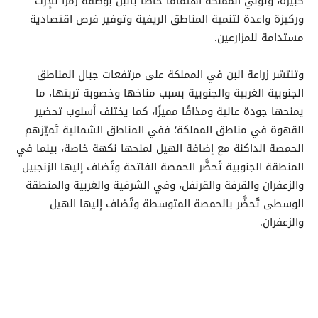
كبيرة، وتُولي المملكة اهتمامًا خاصًا بالبُن بوصفه رمزًا للإرث
وركيزة واعدة لتنمية المناطق الريفية وتوفير فرص اقتصادية
مستدامة للمزارعين.
وتنتشر زراعة البن في المملكة على مرتفعات جبال المناطق
الجنوبية الغربية والجنوبية بسبب مناخها وخصوبة تربتها، ما
يمنحها جودة عالية ومذاقًا مميزًا، كما يختلف أسلوب تحضير
القهوة في مناطق المملكة؛ ففي المناطق الشمالية تَميّزهم
الحمصة الداكنة مع إضافة الهيل لمنحها نكهة خاصة، بينما في
المنطقة الجنوبية تُحضَّر الحمصة الفاتحة وتُضاف إليها الزنجبيل
والزعفران والقرفة والقرنفل، وفي الشرقية والغربية والمنطقة
الوسطى تُحضَّر بالحمصة المتوسطة وتُضاف إليها الهيل
والزعفران.