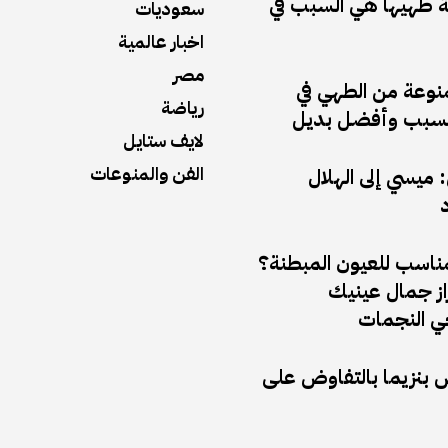
 طهيها هي السبب في
سعوديات
اخبار عالمية
مصر
منوعة من الطهي في
رياضة
ف السبب وأفضل بديل
لايف ستايل
الفن والمنوعات
ميسي إلى الهلال
د
مناسب للعيون المبطنة؟
راز جمال عينيك
 النجمات
ض بنزيما بالتفاوض على