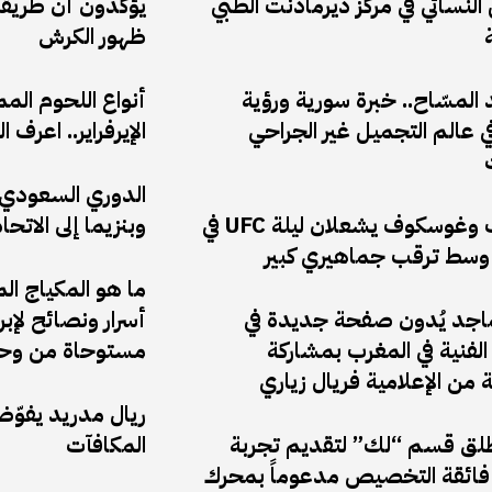
النسائي في مركز ديرمادنت الطبي
يؤكدون أن طريقة
ظهور الكرش
المسّاح.. خبرة سورية ورؤية
أنواع اللحوم الم
 عالم التجميل غير الجراحي
الإيرفراير.. اعر
الدوري السعودي: 
أنكالايف وغوسكوف يشعلان ليلة UFC في
وبنزيما إلى الاتحا
وسط ترقب جماهيري كبير
ما هو المكياج ال
ماجد يُدون صفحة جديدة في
أسرار ونصائح لإب
لفنية في المغرب بمشاركة
مستوحاة من وحي
ة من الإعلامية فريال زياري
ريال مدريد يفوّ
ق قسم “لك” لتقديم تجربة
المكافآت
ائقة التخصيص مدعوماً بمحرك