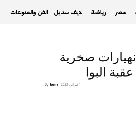
مصر
رياضة
لايف ستايل
الفن والمنوعات
 انهيارات صخرية
قبة البوا
1 فبراير، 2023
lama
By
-