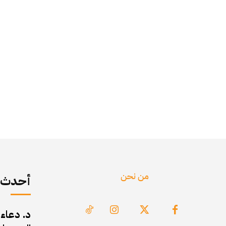
من نحن
أحدث ا
د. دعاء