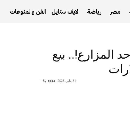
مصر
رياضة
لايف ستايل
الفن والمنوعات
 المزارع!.. بيع
ارات
31 يناير، 2023
seba
By
-