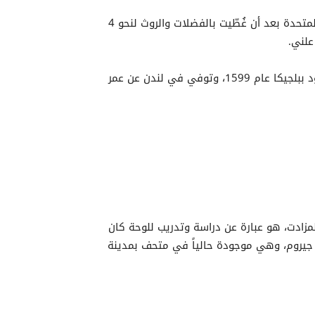
تم بيع لوحة زيتية عُثر عليها في إحدى المزارع في الولايات المتحدة بعد أن غُطّيت بالفضلات والروث لنحو 4
علني.
ويرجع الرسم الزيتي للفنان الفلمنكي، أنتوني فان ديك المولود ببلجيكا عام 1599، وتوفي في لندن عن عمر
لمزادت، هو عبارة عن دراسة وتدريب للوحة كان
يروم، وهي موجودة حالياً في متحف بمدينة