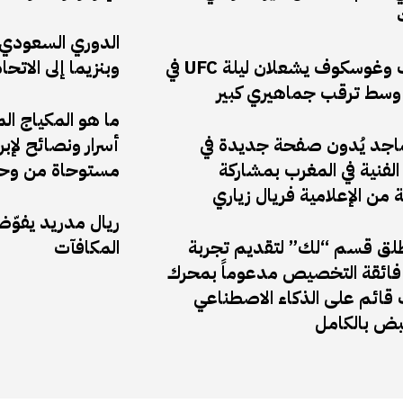
الدوري السعودي: 
أنكالايف وغوسكوف يشعلان ليلة UFC في
وبنزيما إلى الاتحا
وسط ترقب جماهيري كبير
ما هو المكياج ال
ماجد يُدون صفحة جديدة في
أسرار ونصائح لإب
لفنية في المغرب بمشاركة
مستوحاة من وحي
ة من الإعلامية فريال زياري
ريال مدريد يفوّ
ق قسم “لك” لتقديم تجربة
المكافآت
ائقة التخصيص مدعوماً بمحرك
قائم على الذكاء الاصطناعي
نبض بالكامل