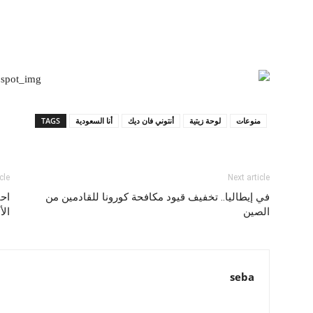
منوعات
لوحة زيتية
أنتوني فان ديك
أنا السعودية
TAGS
cle
Next article
في إيطاليا.. تخفيف قيود مكافحة كورونا للقادمين من
احت
الصين
ال
seba