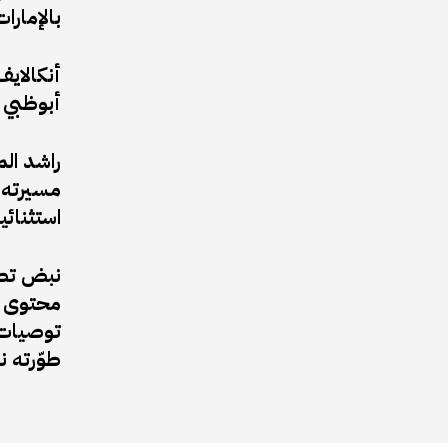
بالإمارات
أبوظبي 
راشد ال
مسيرته ا
استثنائي
نبض تطل
محتوى ف
توصيات 
طوّرته 