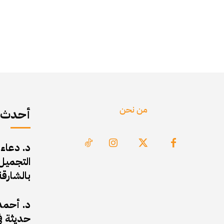
من نحن
أحدث ا
د. دعاء
التجميل 
بالشارقة
د. أحمد 
حديثة في