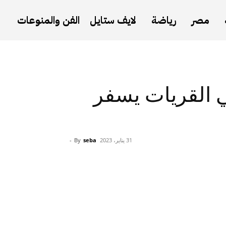
مصر
رياضة
لايف ستايل
الفن والمنوعات
ي القريات يسفر
31 يناير، 2023
seba
By
-