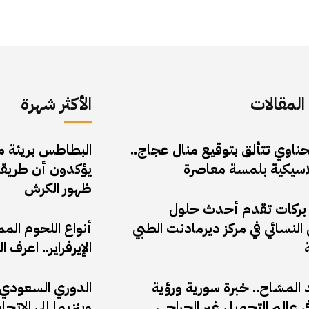
لمقالات
الأكثر شهرة
حناوي تتألق بتوقيع منال عجاج..
البطاطس بريئة من 
لاسيكية بلمسة معاصرة
يؤكدون أن طريقة
ظهور الكرش
 بركات تقدم أحدث حلول
النسائي في مركز ديرمادنت الطبي
أنواع اللحوم الم
الإيرفراير.. اعر
المسّاح.. خبرة سورية ورؤية
الدوري السعودي: 
 عالم التجميل غير الجراحي
وبنزيما إلى الاتحا