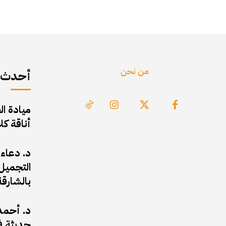
من نحن
أحدث ا
ميادة ال
أناقة ك
د. دعاء
التجميل 
بالشارقة
د. أحمد 
حديثة في