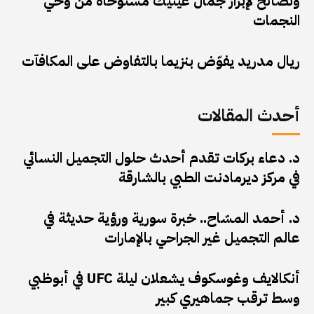
ونصائح لإبراز جمال عينيك مستوحاة من وحي
النجمات
ريال مدريد يفوّض بنزيما بالتفاوض على المكافآت
أحدث المقالات
د. دعاء بركات تقدم أحدث حلول التجميل النسائي
في مركز ديرمادنت الطبي بالشارقة
د. أحمد المسّاح.. خبرة سورية ورؤية حديثة في
عالم التجميل غير الجراحي بالإمارات
أنكالايف وغوسكوف يشعلان ليلة UFC في أبوظبي
وسط ترقب جماهيري كبير