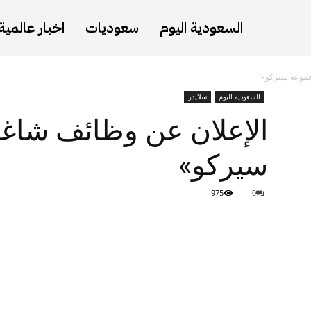
السعودية اليوم
سعوديات
اخبار عالمية
جموعة سيركو»
السعودية اليوم
سلايدر
الإعلان عن وظائف شاغ
سيركو»
975
0