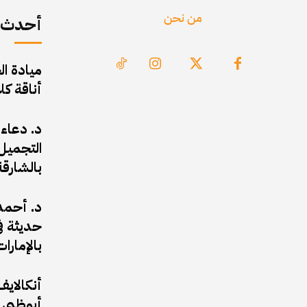
من نحن
أحدث ا
ميادة ال
أناقة ك
د. دعاء
التجميل 
بالشارقة
د. أحمد 
حديثة في
بالإمارات
أبوظبي 