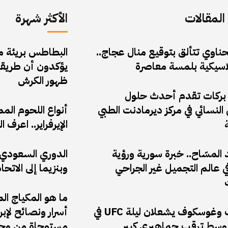
لمقالات
الأكثر شهرة
حناوي تتألق بتوقيع منال عجاج..
البطاطس بريئة من 
لاسيكية بلمسة معاصرة
يؤكدون أن طريقة
ظهور الكرش
 بركات تقدم أحدث حلول
النسائي في مركز ديرمادنت الطبي
أنواع اللحوم الم
الإيرفراير.. اعر
المسّاح.. خبرة سورية ورؤية
الدوري السعودي: 
 عالم التجميل غير الجراحي
وبنزيما إلى الاتحا
ما هو المكياج ال
أنكالايف وغوسكوف يشعلان ليلة UFC في
أسرار ونصائح لإب
وسط ترقب جماهيري كبير
مستوحاة من وحي