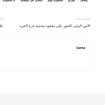
وظائف
سيركو
السعودية اليوم
التقديم على الوظائف
أنا السعودية
cle
Next article
الأمن البيئي: العثور على مفقود محمية حرة الحرة
عل
lama