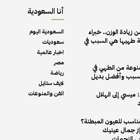
أنا السعودية
زيادة الوزن.. خبراء
السعودية اليوم
 طهيها هي السبب في
سعوديات
اخبار عالمية
مصر
منوعة من الطهي في
رياضة
ف السبب وأفضل بديل
لايف ستايل
الفن والمنوعات
ميسي إلى الهلال
د
مناسب للعيون المبطنة؟
راز جمال عينيك
 النجمات