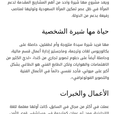
ويعد مشروع مها شيرة واحد من أهم المشاريع المقدمة لدعم
المرأة في ظل عصر تمكين المرأة السعودية وتوليها لمناصب
رفيعة بدعم من الدولة.
حياة مها شيرة الشخصية
مها فريد شيرة سيدة متزوجة وأم لطفلين، حاصلة على
بكالوريوس لغات وترجمة، وماجستير إدارة أعمال قسم مالية،
وحاصلة أيضاً على دبلوم تصوير تجاري من كندا، «لديّ الكثير من
الاهتمامات والهوايات ولكن الطابع الفني هو الطاغي بشكل
أكبر على ميولي، فأجد نفسي دائماً في الأعمال الفنية
والتصوير الفوتوغرافي».
الأعمال والخبرات
عملت في أكثر من مجال في السابق، كانت أولها معلمة للغة
الإنجليزية، ومن ثم عملت كمترجمة في مستشفى قوى الأمن،