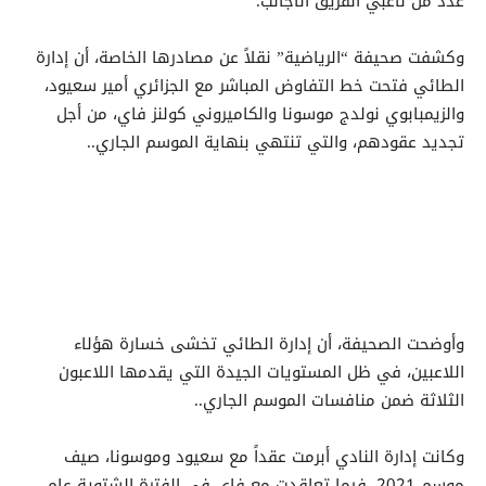
عدد من لاعبي الفريق الأجانب.
وكشفت صحيفة “الرياضية” نقلاً عن مصادرها الخاصة، أن إدارة
الطائي فتحت خط التفاوض المباشر مع الجزائري أمير سعيود،
والزيمبابوي نولدج موسونا والكاميروني كولنز فاي، من أجل
تجديد عقودهم، والتي تنتهي بنهاية الموسم الجاري..
وأوضحت الصحيفة، أن إدارة الطائي تخشى خسارة هؤلاء
اللاعبين، في ظل المستويات الجيدة التي يقدمها اللاعبون
الثلاثة ضمن منافسات الموسم الجاري..
وكانت إدارة النادي أبرمت عقداً مع سعيود وموسونا، صيف
موسم 2021، فيما تعاقدت مع فاي في الفترة الشتوية عام