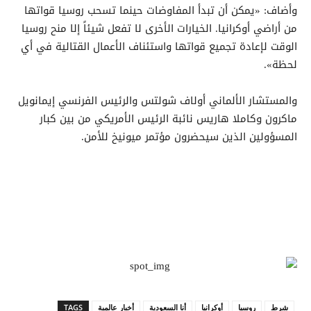
وأضاف: «يمكن أن تبدأ المفاوضات حينما تسحب روسيا قواتها
من أراضي أوكرانيا. الخيارات الأخرى لا تفعل شيئاً إلا منح روسيا
الوقت لإعادة تجميع قواتها واستئناف الأعمال القتالية في أي
لحظة».
والمستشار الألماني أولاف شولتس والرئيس الفرنسي إيمانويل
ماكرون وكاملا هاريس نائبة الرئيس الأمريكي من بين كبار
المسؤولين الذين سيحضرون مؤتمر ميونيخ للأمن.
شرط
روسيا
أوكرانيا
أنا السعودية
أخبار عالمية
TAGS