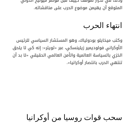
وذلك في تكرار لموقف كييف قبل مؤتمر ميونيخ الدولي
المتوقع أن يهيمن موضوع الحرب على مناقشاته.
انتهاء الحرب
وكتب ميخايلو بودولياك، وهو المستشار السياسي للرئيس
الأوكراني فولوديمير زيلينسكي، عبر «تويتر»: إنه كي لا يلحق
الخزي بالسياسة العالمية والأمن العالمي الحقيقي «لا بد أن
تنتهي الحرب بانتصار أوكرانيا».
سحب قوات روسيا من أوكرانيا