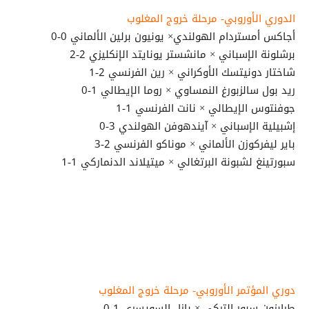
الدوري الأوروبي- مرحلة خروج المغلوب
أجاكس أمستردام الهولندي× يونيون برلين الألماني 0-0
برشلونة الإسباني × مانشستر يونايتد الإنكليزي 2-2
شاختار دونيتسك الأوكراني × رين الفرنسي 2-1
ريد بول سالزبورغ النمساوي × روما الإيطالي 1-0
جوفنتوس الإيطالي × نانت الفرنسي 1-1
إشبيلية الإسباني × آيندهوفن الهولندي 3-0
باير ليفركوزن الألماني × موناكو الفرنسي 2-3
سبورتينغ لشبونة البرتغالي × ميتيلاند الدنماركي 1-1
دوري المؤتمر الأوروبي- مرحلة خروج المغلوب
طرابزون سبور التركي × بازل السويسري 1-0