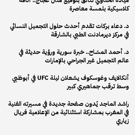
ميادة الحناوي تتألق بتوقيع منال عجاج.. أناقة
كلاسيكية بلمسة معاصرة
د. دعاء بركات تقدم أحدث حلول التجميل النسائي
في مركز ديرمادنت الطبي بالشارقة
د. أحمد المسّاح.. خبرة سورية ورؤية حديثة في
عالم التجميل غير الجراحي بالإمارات
أنكالايف وغوسكوف يشعلان ليلة UFC في أبوظبي
وسط ترقب جماهيري كبير
راشد الماجد يُدون صفحة جديدة في مسيرته الفنية
في المغرب بمشاركة استثنائية من الإعلامية فريال
زياري