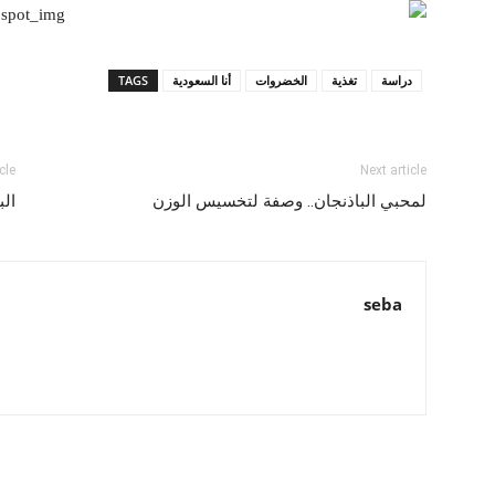
دراسة
تغذية
الخضروات
أنا السعودية
TAGS
cle
Next article
لمحبي الباذنجان.. وصفة لتخسيس الوزن
الب
seba