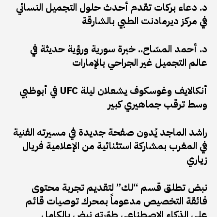
د. دعاء بركات تقدم أحدث حلول التجميل النسائي
في مركز ديرمادنت الطبي بالشارقة
د. أحمد المسّاح.. خبرة سورية ورؤية حديثة في
عالم التجميل غير الجراحي بالإمارات
أنكالايف وغوسكوف يشعلان ليلة UFC في أبوظبي
وسط ترقب جماهيري كبير
راشد الماجد يُدون صفحة جديدة في مسيرته الفنية
في المغرب بمشاركة استثنائية من الإعلامية فريال
زياري
نبض تطلق قسم “لك” لتقديم تجربة محتوى
فائقة التخصيص مدعوماً بمحرك توصيات قائم
على الذكاء الاصطناعي طوّرته نبض بالكامل