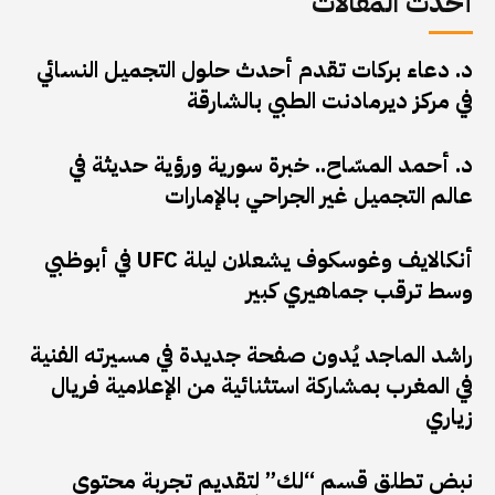
أحدث المقالات
د. دعاء بركات تقدم أحدث حلول التجميل النسائي
في مركز ديرمادنت الطبي بالشارقة
د. أحمد المسّاح.. خبرة سورية ورؤية حديثة في
عالم التجميل غير الجراحي بالإمارات
أنكالايف وغوسكوف يشعلان ليلة UFC في أبوظبي
وسط ترقب جماهيري كبير
راشد الماجد يُدون صفحة جديدة في مسيرته الفنية
في المغرب بمشاركة استثنائية من الإعلامية فريال
زياري
نبض تطلق قسم “لك” لتقديم تجربة محتوى