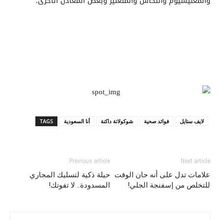
والمغنيسيوم والنحاس والمنغنيز وبعض المعادن الأخرى.
لايف ستايل
فوائد صحية
شوكولاتة داكنة
أنا السعودية
TAGS
Previous article
Next article
علامات تدل على أنه حان الوقت
حيلة ذكية لتسليك المجاري
للتخلص من إسفنجة الجلي!
المسدودة.. لا تفوتك!