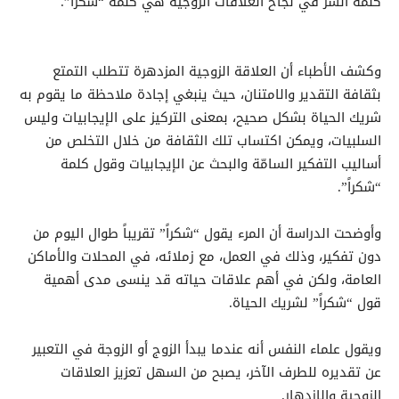
كلمة السر في نجاح العلاقات الزوجية هي كلمة “شكراً”.
وكشف الأطباء أن العلاقة الزوجية المزدهرة تتطلب التمتع
بثقافة التقدير والامتنان، حيث ينبغي إجادة ملاحظة ما يقوم به
شريك الحياة بشكل صحيح، بمعنى التركيز على الإيجابيات وليس
السلبيات، ويمكن اكتساب تلك الثقافة من خلال التخلص من
أساليب التفكير السامّة والبحث عن الإيجابيات وقول كلمة
“شكراً”.
وأوضحت الدراسة أن المرء يقول “شكراً” تقريباً طوال اليوم من
دون تفكير، وذلك في العمل، مع زملائه، في المحلات والأماكن
العامة، ولكن في أهم علاقات حياته قد ينسى مدى أهمية
قول “شكراً” لشريك الحياة.
ويقول علماء النفس أنه عندما يبدأ الزوج أو الزوجة في التعبير
عن تقديره للطرف الآخر، يصبح من السهل تعزيز العلاقات
الزوجية والازدهار.