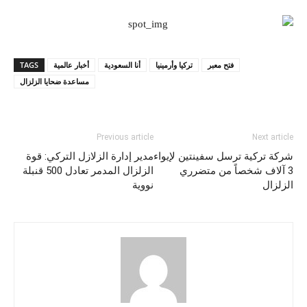
فتح معبر
تركيا وأرمينيا
أنا السعودية
أخبار عالمية
TAGS
مساعدة ضحايا الزلزال
Previous article
Next article
شركة تركية ترسل سفينتين لإيواء
مدير إدارة الزلازل التركي: قوة
3 آلاف شخصاً من متضرري
الزلزال المدمر تعادل 500 قنبلة
الزلزال
نووية