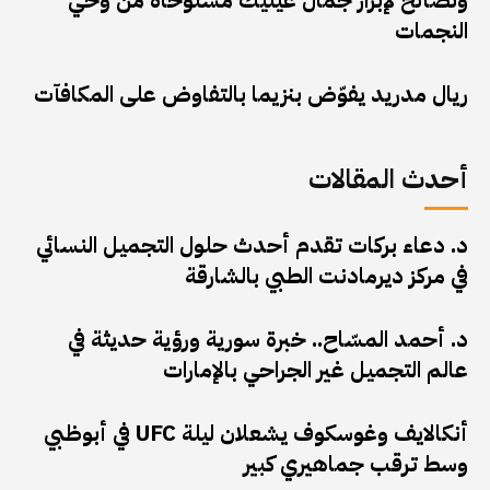
ونصائح لإبراز جمال عينيك مستوحاة من وحي
النجمات
ريال مدريد يفوّض بنزيما بالتفاوض على المكافآت
أحدث المقالات
د. دعاء بركات تقدم أحدث حلول التجميل النسائي
في مركز ديرمادنت الطبي بالشارقة
د. أحمد المسّاح.. خبرة سورية ورؤية حديثة في
عالم التجميل غير الجراحي بالإمارات
أنكالايف وغوسكوف يشعلان ليلة UFC في أبوظبي
وسط ترقب جماهيري كبير