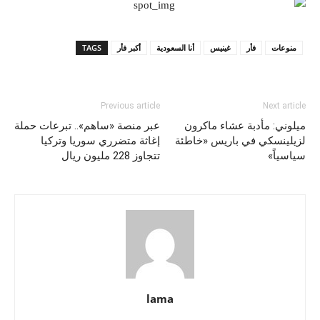
منوعات
فأر
غينيس
أنا السعودية
أكبر فأر
TAGS
Previous article
Next article
ميلوني: مأدبة عشاء ماكرون
عبر منصة «ساهم».. تبرعات حملة
لزيلينسكي في باريس «خاطئة
إغاثة متضرري سوريا وتركيا
سياسياً»
تتجاوز 228 مليون ريال
lama