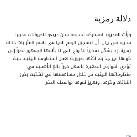
دلالة رمزية
ورأت المديرة المشاركة لحديقة سان دييغو للحيوانات «ديبرا
شاير» في بيان، أن لتسجيل الرقم القياسي باسم الفأر بات دلالة
رمزية، إذ يشكّل تقديراً للأنواع التي لا يألفها الجمهور نظراً إلى
كونها غير جذابة، لكنّها ضرورية لعمل المنظومة البيئية. حيث
تؤدي القوارض الصغيرة بالفعل دوراً بالغ الأهمية في
منظوماتها البيئية من خلال مساهمتها في تشتيت بذور
النباتات ونثرها، وتعزيز نموها بواسطة الحفر.