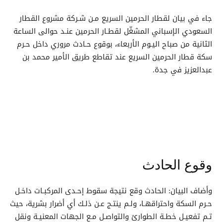
جاء في بيان لقطار الحرمين السريع مـن شـركة مشروع القطار
السعودي الإسباني المشغّل لقطـار الحرمين عنـد حوالى الساعة
الثانية من صباح اليـوم الأربعاء، بوقوع حـادث مروري داخل حـرم
سكة قطار الحرمين السريع عند تقاطع طريق الأمير محمد بن
عبدالعزيز في جدة.
وقوع الحادث
وأضاف البيان: الحادث وقع نتيجة سقوط إحـدى المركبـات داخـل
حـرم السكة واحتراقهـا، ولـم ينتـج عـن ذلـك أي أضرار بشرية، حيث
تـم تفعيـل خطـة الطوارئ والتواصـل مـع الجهات المعنيـة ونقل