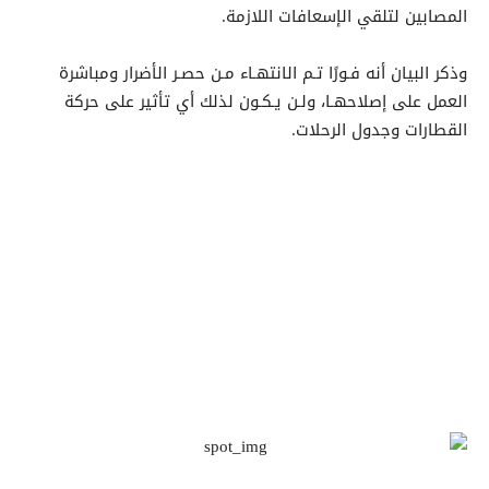
المصابين لتلقي الإسعافات اللازمة.
وذكر البيان أنه فـورًا تـم الانتهـاء مـن حصـر الأضرار ومباشرة
العمل على إصلاحهـا، ولـن يـكـون لذلك أي تأثير على حركة
القطارات وجدول الرحلات.