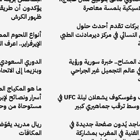
لاسيكية بلمسة معاصرة
يؤكدون أن طريقة
ظهور الكرش
 بركات تقدم أحدث حلول
النسائي في مركز ديرمادنت الطبي
أنواع اللحوم الم
الإيرفراير.. اعر
المسّاح.. خبرة سورية ورؤية
الدوري السعودي: 
 عالم التجميل غير الجراحي
وبنزيما إلى الاتحا
ما هو المكياج ال
أنكالايف وغوسكوف يشعلان ليلة UFC في
أسرار ونصائح لإب
وسط ترقب جماهيري كبير
مستوحاة من وحي
ماجد يُدون صفحة جديدة في
ريال مدريد يفوّ
لفنية في المغرب بمشاركة
المكافآت