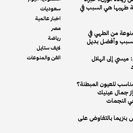
 طهيها هي السبب في
سعوديات
اخبار عالمية
مصر
منوعة من الطهي في
رياضة
ف السبب وأفضل بديل
لايف ستايل
الفن والمنوعات
ميسي إلى الهلال
د
مناسب للعيون المبطنة؟
راز جمال عينيك
 النجمات
ض بنزيما بالتفاوض على