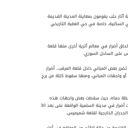
ة آثار حلب يقومون بمعاينة المدينة القديمة
ي السكنية، خاصة في حي العقبة التاريخي
لحاق أضرار في معالم أثرية أخرى منها قلعة
اس على الساحل السوري.
 تضرر بعض المباني داخل قلعة المرقب.. أضرار
و واجهات المباني، ومنها سقوط كتلة من برج
محافظة حماه، حيث سقطت بعض واجهات هذه
المباني مع حدوث تشققات وتصدعات بجدرانها، وكذلك وقعت أضرار في مدينة السلمية الواقعة على بعد 30
لجدران الخارجية لقلعة شميميس.
 القادمة عن حالة الكثير من المواقع في أغلب