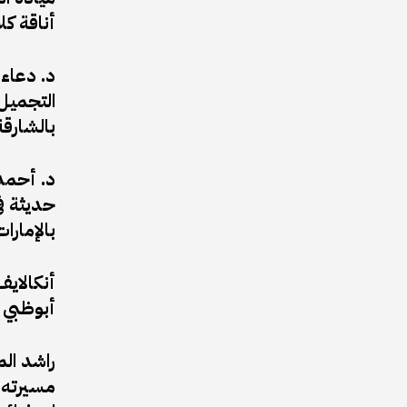
أناقة ك
د. دعاء
التجميل 
بالشارقة
د. أحمد 
حديثة في
بالإمارات
أبوظبي 
راشد ال
مسيرته ا