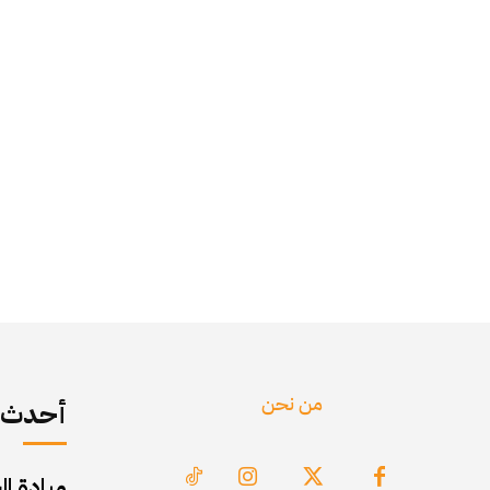
من نحن
أحدث ا
ميادة ال