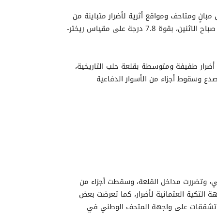
بانٍ ومتاحف ومواقع أثرية لأضرار متباينة من
جرّاء الزلزال العنيف الذي ضرب جنوب تركيا وشمال غرب سوريا صباح الاثنين، بقوة 7.8 درجة على مقياس ريختر-
ع أضرار طفيفة ومتوسطة بقلعة حلب التاريخية،
دع وسقوط أجزاء من الأسوار الدفاعية
وبي، وتضررت مداخل القلعة، وسقطت أجزاء من
ة التكية العثمانية لأضرار، كما تعرضت بعض
 وتشققات على واجهة المتحف الوطني في