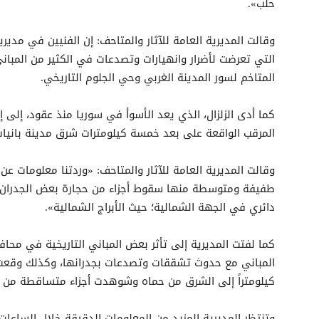
حلب».
وقالت المديرية العامة للآثار والمتاحف: إن الفنيين في مديري
التي تعرضت لأضرار وانهيارات وتصدعات في الكثير من المبان
المتاخم لسور المدينة الغربي وحي الجلوم التاريخي.
كما أدى الزلزال، الذي يعد الأسوأ في سوريا منذ عقود، إلى إ
المرقب الواقعة على بعد خمسة كيلومترات شرق مدينة باني
وقالت المديرية العامة للآثار والمتاحف: «وردتنا معلومات عن
طفيفة ومتوسطة منها سقوط أجزاء من حجارة بعض الجدران أ
دائري في الجهة الشمالية؛ حيث الأبراج الشمالية».
كما لفتت المديرية إلى تأثر بعض المباني التاريخية في 
كيلومتراً إلى الشرق من حماه وشوهدت أجزاء متساقطة من ا
وتنتظر المديرية المزيد من المعلومات الدقيقة خلال الساعات