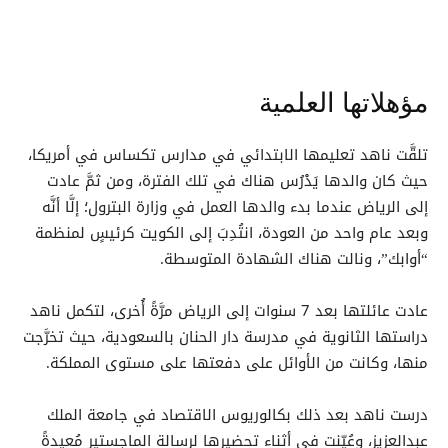
مؤهلاتها العلمية
تلقَّت ناهد تعليمها الابتدائي في مدارس تكساس في أمريكا،
حيث كان والدها يَدْرُس هناك في تلك الفترة، ومن ثمَّ عادت
إلى الرياض عندما بدء والدها العمل في وزارة البترول؛ إلَّا أنَّه
وبعد عام واحد من العودة، انتُدِبَ إلى الكويت كرئيسٍ لمنظمة
“أوابك”، ونالت هناك الشهادة المتوسطة.
عادت عائلتها بعد 7 سنوات إلى الرياض مرَّةً أُخرى، لتكمل ناهد
دراستها الثانوية في مدرسة دار الحنان بالسعودية، حيث تخرَّجت
منها، وكانت من الأوائل على دفعتها على مستوى المملكة.
درست ناهد بعد ذلك بكالوريوس الاقتصاد في جامعة الملك
عبدالعزيز، وعُيّنت في أثناء تحضيرها لرسالة الماجستير مُعيدةً