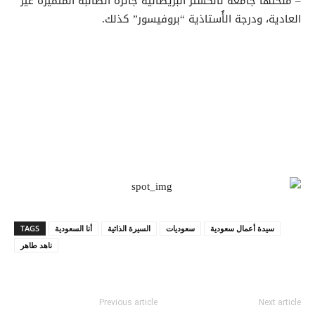
– منحتها جامعة لانكستر البريطانية جائزة الطالبة المُتميِّزة غير
العادية، ودرجة الأُستاذية “بروفيسور” كذلك.
سيدة أعمال سعودية
سعوديات
السيرة الذاتية
أنا السعودية
TAGS
ناهد طاهر
Previous article
Next article