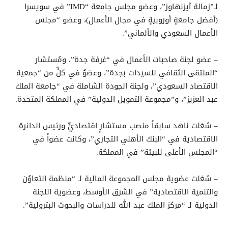
لـ”زمالة آيزنهاوز”، وعضو مجلس جامعة “IMD” في سويسرا
(أفضل جامعةٍ أوروبيةٍ في مجال الأعمال)، وعضو “مجلس
الأعمال السعودي والألماني”.
– عضو لجنة صاحبات الأعمال في “غرفة جدة”، ومُستشار
“الملتقى الثقافي للسيدات بجدة”، وعضوٌ في كلٍّ من “جمعية
الاقتصاد السعودي”، ولجنة الجودة الشاملة في “جامعة الملك
عبد العزيز”، و”مجموعة التمويل الدولية” في المملكة المتحدة.
– شغلت ناهد سابقاً منصب مستشارٍ اقتصاديٍّ ورئيس الدائرة
الاقتصادية في “البنك الأهلي التجاري”، وكانت عضواً في
“المجلس الأعلى للبيئة” في المملكة.
– شغلت عضوية مجلس المجموعة المالية لـ “منظمة التعاوُن
والتنمية الاقتصادية” في الشرق الأوسط، وعضوية اللجنة
الدولية لـ “مركز الملك عبد الله للدراسات والبحوث البترولية”.