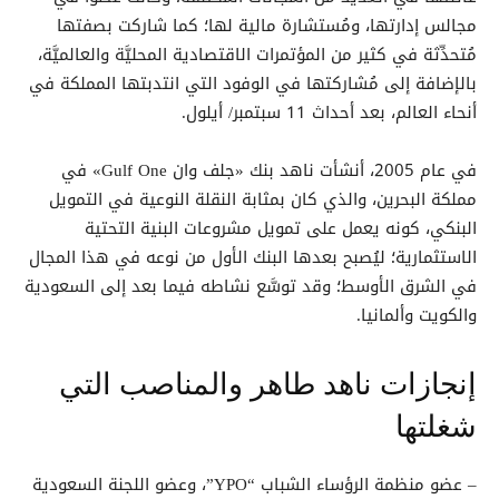
مجالس إدارتها، ومُستشارة مالية لها؛ كما شاركت بصفتها
مُتحدِّثة في كثير من المؤتمرات الاقتصادية المحليَّة والعالميَّة،
بالإضافة إلى مُشاركتها في الوفود التي انتدبتها المملكة في
أنحاء العالم، بعد أحداث 11 سبتمبر/ أيلول.
في عام 2005، أنشأت ناهد بنك «جلف وان Gulf One» في
مملكة البحرين، والذي كان بمثابة النقلة النوعية في التمويل
البنكي، كونه يعمل على تمويل مشروعات البنية التحتية
الاستثمارية؛ ليُصبح بعدها البنك الأول من نوعه في هذا المجال
في الشرق الأوسط؛ وقد توسَّع نشاطه فيما بعد إلى السعودية
والكويت وألمانيا.
إنجازات ناهد طاهر والمناصب التي
شغلتها
– عضو منظمة الرؤساء الشباب “YPO”، وعضو اللجنة السعودية