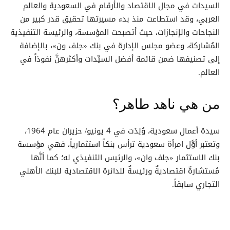
السيدات في مجال الاقتصاد والأرقام في السعودية والعالم
العربي، وقد استطاعت منذ بدء مسيرتها تحقيق قدر كبير من
النجاحات والإنجازات، حيث أتصبحت المؤسسة، والرئيسة التنفيذية
المُشاركة، وعضو مجلس الإدارة في بنك «جلف ون»، بالإضافة
إلى تصنيفها ضمن قائمة أفضل السيِّدات وأكثرهنَّ نفوذاً في
العالم.
من هي ناهد طاهر؟
سيدة أعمال سعودية، وُلِدَت في 4 يونيو/ حزيران عام 1964،
وتعتبر أوَّل امرأة سعودية ترأس بنكاً استثمارياً، فهي مؤسسة
بنك الاستثمار «جلف وان»، والرئيس التنفيذي له؛ كما أنَّها
مُستشارةٌ اقتصاديةٌ ورئيسةٌ للدائرة الاقتصادية للبنك الأهلي
التجاري سابقاً.