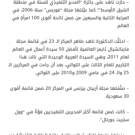
– حازت ناهد على جائزة “المدير التنفيذي للسنة في منطقة
الشرق الأوسط”؛ كما عيَّنتها مجلة “فوربس” سنة 2006، في
المرتبة الثانية والسبعين من ضمن لائحة أقوى 100 امرأةٍ في
العالم.
– احتلَّت الدكتورة ناهد طاهر المركز الـ 23 في قائمة مجلة
فاينانشيال تايمز العالمية لأفضل 50 سيدة أعمال في العالم
لعام 2011، وهي السيدة العربية الوحيدة التي نالت هذا
التكريم للعام الثالث على التوالي، بعد أن جاءت في المركزين الـ
25 والـ 24 في عامي 2009 و2010 على التوالي.
– صنَّفتها مجلة أربيان بيزنس في المركز 20 ضمن قائمة أقوى
30 سعودية.
– كانت ضمن قائمة أكثر المديرين التنفيذيين قوَّةً في “وول
ستريت جورنال”.