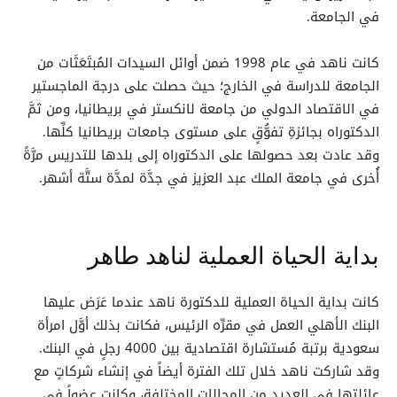
في الجامعة.
كانت ناهد في عام 1998 ضمن أوائل السيدات المُبتَعَثَات من
الجامعة للدراسة في الخارج؛ حيث حصلت على درجة الماجستير
في الاقتصاد الدولي من جامعة لانكستر في بريطانيا، ومن ثمَّ
الدكتوراه بجائزةِ تفوُّقٍ على مستوى جامعات بريطانيا كلِّها.
وقد عادت بعد حصولها على الدكتوراه إلى بلدها للتدريس مرَّةً
أُخرى في جامعة الملك عبد العزيز في جدَّة لمدَّة ستَّة أشهر.
بداية الحياة العملية لناهد طاهر
كانت بداية الحياة العملية للدكتورة ناهد عندما عَرَض عليها
البنك الأهلي العمل في مقرِّه الرئيس، فكانت بذلك أوَّل امرأة
سعودية برتبة مُستشارة اقتصادية بين 4000 رجلٍ في البنك.
وقد شاركت ناهد خلال تلك الفترة أيضاً في إنشاء شركاتٍ مع
عائلتها في العديد من المجالات المختلفة، وكانت عضواً في